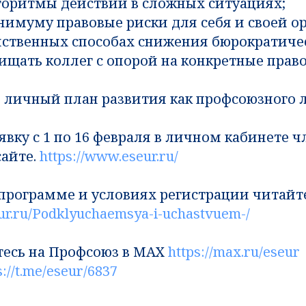
горитмы действий в сложных ситуациях;
нимуму правовые риски для себя и своей о
ейственных способах снижения бюрократичес
ищать коллег с опорой на конкретные прав
 личный план развития как профсоюзного л
явку с 1 по 16 февраля в личном кабинете ч
сайте.
https://www.eseur.ru/
 программе и условиях регистрации читайте
ur.ru/Podklyuchaemsya-i-uchastvuem-/
есь на Профсоюз в MAX
https://max.ru/eseur
s://t.me/eseur/6837