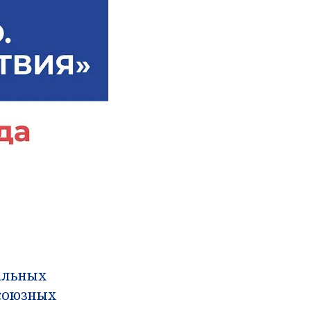
альных
союзных