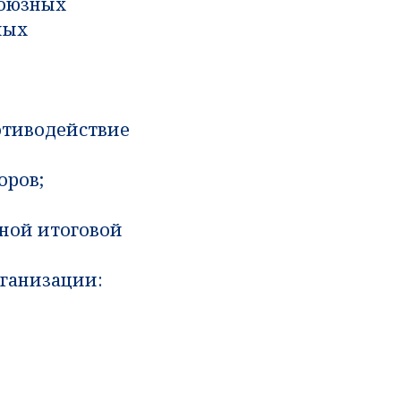
союзных
ных
отиводействие
оров;
нной итоговой
ганизации: