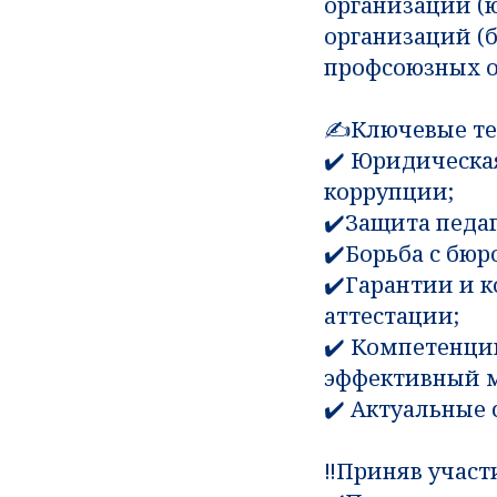
организаций (
организаций (
профсоюзных о
✍️Ключевые т
✔️ Юридическа
коррупции;
✔️Защита педаг
✔️Борьба с бюр
✔️Гарантии и 
аттестации;
✔️ Компетенци
эффективный 
✔️ Актуальные
‼️Приняв участи