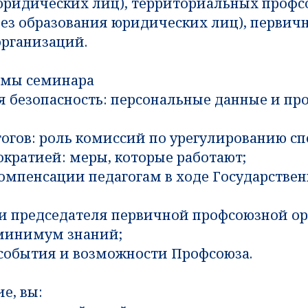
юридических лиц), территориальных проф
без образования юридических лиц), первич
рганизаций.
емы семинара
я безопасность: персональные данные и пр
огов: роль комиссий по урегулированию сп
ократией: меры, которые работают;
компенсации педагогам в ходе Государстве
и председателя первичной профсоюзной ор
минимум знаний;
 события и возможности Профсоюза.
е, вы: