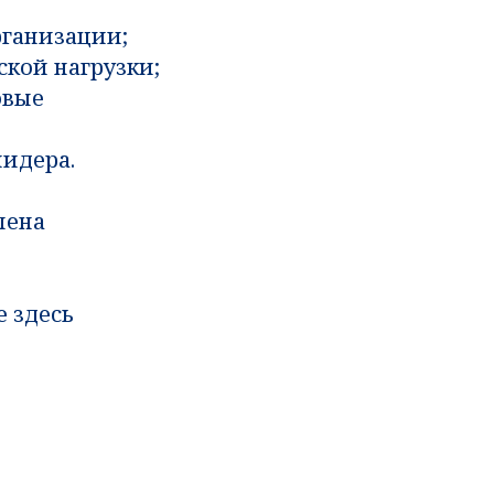
рганизации;
кой нагрузки;
овые
идера.
лена
 здесь