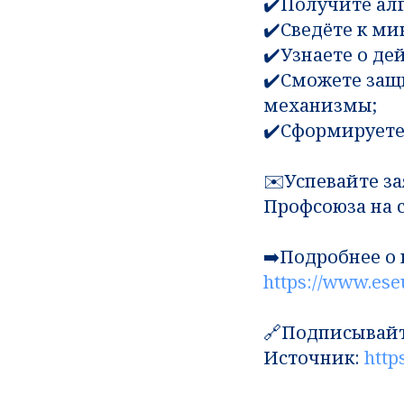
✔️Получите ал
✔️Сведёте к ми
✔️Узнаете о д
✔️Сможете защ
механизмы;
✔️Сформируете
✉️Успевайте за
Профсоюза на 
➡️Подробнее о
https://www.ese
🔗Подписывайт
Источник:
http