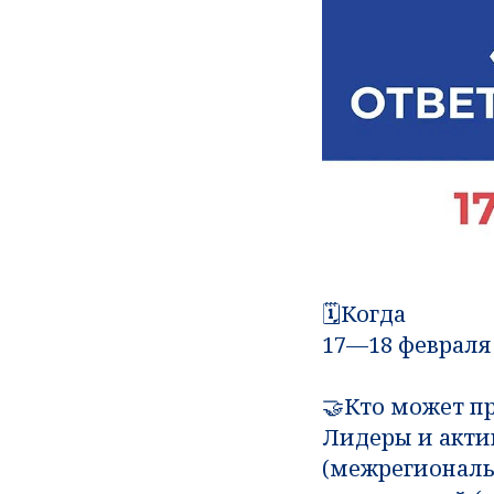
🗓️Когда
17—18 февраля
🤝Кто может п
Лидеры и акти
(межрегиональ