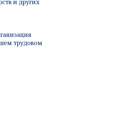
рств и других
рганизация
вашем трудовом