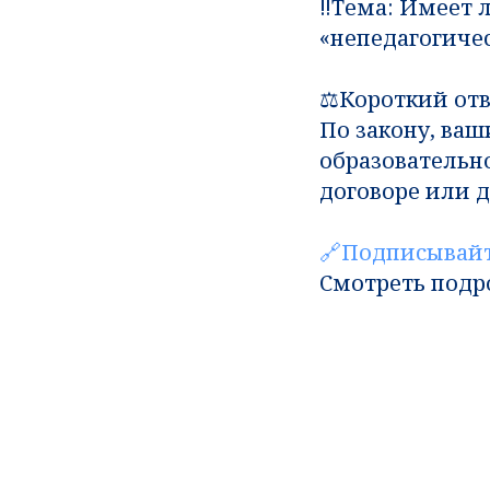
‼️Тема: Имеет 
«непедагогиче
⚖️Короткий отв
По закону, ваш
образовательно
договоре или 
🔗Подписывайт
Смотреть подр