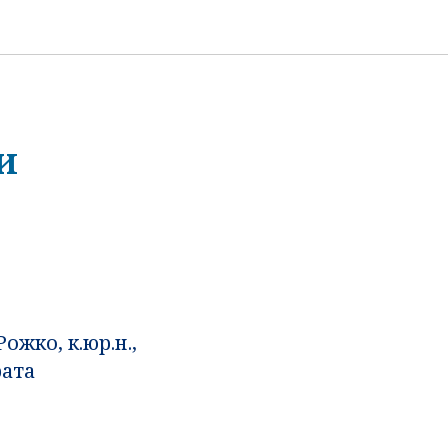
и
жко, к.юр.н.,
рата