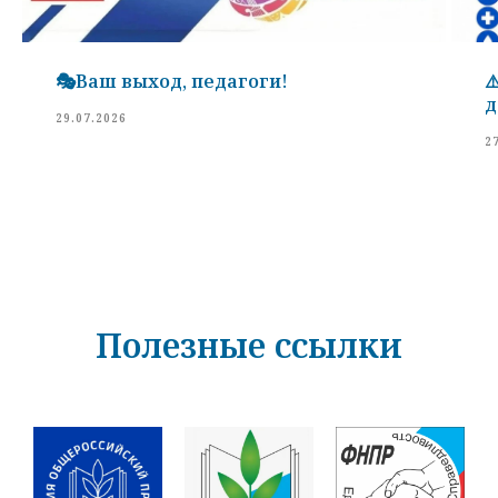
🎭Ваш выход, педагоги!
⚠
д
29.07.2026
2
Полезные ссылки